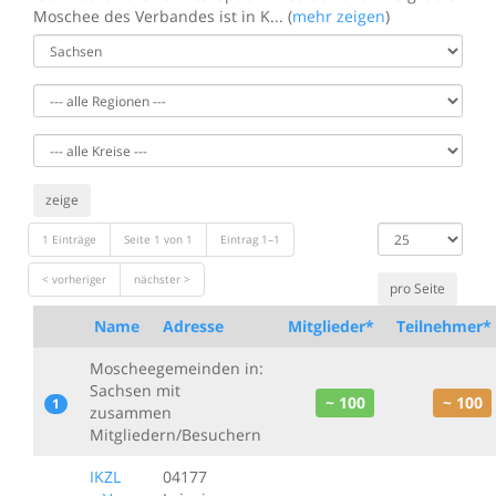
Moschee des Verbandes ist in K... (
mehr zeigen
)
zeige
Datensätze
1 Einträge
Seite 1 von 1
Eintrag 1–1
anzeigen
< vorheriger
nächster >
Name
Adresse
Mitglieder*
Teilnehmer*
Moscheegemeinden in:
Sachsen mit
~ 100
~ 100
1
zusammen
Mitgliedern/Besuchern
IKZL
04177