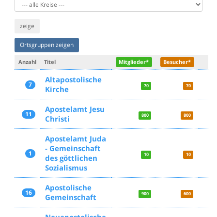
zeige
Ortsgruppen zeigen
Anzahl
Titel
Mitglieder*
Besucher*
Altapostolische
7
70
70
Kirche
Apostelamt Jesu
11
800
800
Christi
Apostelamt Juda
- Gemeinschaft
1
10
10
des göttlichen
Sozialismus
Apostolische
16
900
600
Gemeinschaft