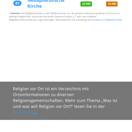
Neuapostolische
83
20.000
10.000
Kirche
*
Hinweis:
Die Mitgliederzahlen in der Tabelle können nur der groben Orientierung dienen und sind nur
bedingt vergleichbar, da bei den einzelnen Gemeinschaften z.T. sehr verschiedene
Mitgliedschaftsstrukturen zugrunde liegen. Bitte beachten Sie unbedingt die
Hinweise zu Mitgliederzahlen
Religion vor Ort ist ein Verzeichnis mit
Ortsinformationen zu diversen
Religionsgemeinschaften. Mehr zum Thema „Was ist
und was will Religion vor Ort?“ lesen Sie in der
Einführung
.
|
Impressum
|
Datenschutz
|
Datenbestand: