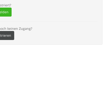
striert?
elden
noch keinen Zugang?
strieren