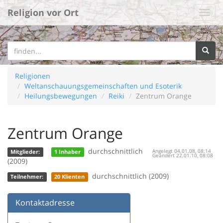
Religion vor Ort
Religionen
Weltanschauungsgemeinschaften und Esoterik
Heilungsbewegungen
Reiki
Zentrum Orange
Zentrum Orange
durchschnittlich
Angelegt 04.01.08, 08:14
Mitglieder:
1 Inhaber
Geändert 22.01.10, 08:08
(2009)
durchschnittlich (2009)
Teilnehmer:
20 Klienten
Kontaktadresse