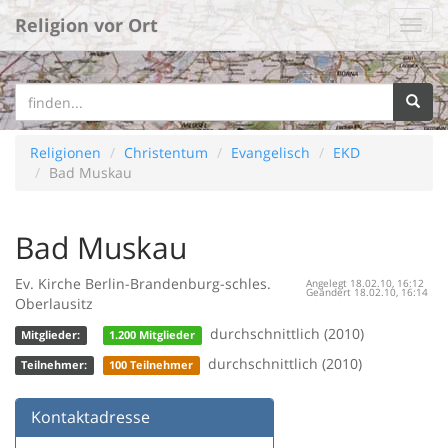
Religion vor Ort
Religionen
Christentum
Evangelisch
EKD
Bad Muskau
Bad Muskau
Ev. Kirche Berlin-Brandenburg-schles.
Angelegt 18.02.10, 16:12
Geändert 18.02.10, 16:14
Oberlausitz
durchschnittlich (2010)
Mitglieder:
1.200 Mitglieder
durchschnittlich (2010)
Teilnehmer:
100 Teilnehmer
Kontaktadresse