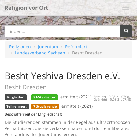
Religion vor Ort
Religionen
Judentum
Reformiert
Landesverband Sachsen
Besht Dresden
Besht Yeshiva Dresden e.V.
Besht Dresden
ermittelt (2021)
Angelegt 10.08.21, 07:34
Mitglieder:
8 Mitarbeiter
Geändert 10.08.21, 07:48
ermittelt (2021)
Teilnehmer:
7 Studierende
Beschaffenheit der Mitgliedschaft
Die Studierenden stammen in der Regel aus ultraorthodoxen
Verhältnissen, die sie verlassen haben und dort ein liberales
Verständnis des Judentums lernen.