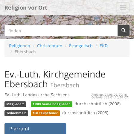
Religion vor Ort
Religionen
Christentum
Evangelisch
EKD
Ebersbach
Ev.-Luth. Kirchgemeinde
Ebersbach
Ebersbach
Ev.-Luth. Landeskirche Sachsens
Angelegt 24.08.09, 20:16
Geändert 22.01.10, 08:07
durchschnittlich (2008)
Mitglieder:
1.000 Gemeindeglieder
durchschnittlich (2008)
Teilnehmer:
150 Teilnehmer
Pfarramt