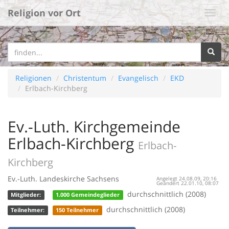
Religion vor Ort
Religionen
Christentum
Evangelisch
EKD
Erlbach-Kirchberg
Ev.-Luth. Kirchgemeinde
Erlbach-Kirchberg
Erlbach-
Kirchberg
Ev.-Luth. Landeskirche Sachsens
Angelegt 24.08.09, 20:16
Geändert 22.01.10, 08:07
durchschnittlich (2008)
Mitglieder:
1.000 Gemeindeglieder
durchschnittlich (2008)
Teilnehmer:
150 Teilnehmer