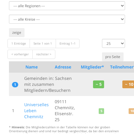
zeige
Datensätze
1 Einträge
Seite 1 von 1
Eintrag 1–1
anzeigen
< vorheriger
nächster >
Name
Adresse
Mitglieder*
Teilnehmer
Gemeinden in: Sachsen
mit zusammen
~ 5
~ 10
1
Mitgliedern/Besuchern
09111
Universelles
Chemnitz,
1
Leben
5
10
Elisenstr.
Chemnitz
25
*
Hinweis:
Die Mitgliederzahlen in der Tabelle können nur der groben
Orientierung dienen und sind nur bedingt vergleichbar, da bei den einzelnen