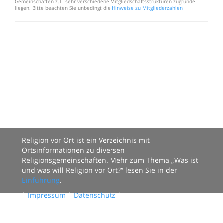
Gemeinschaften z.T. sehr verschiedene Mitgliedschaftsstrukturen zugrunde
liegen. Bitte beachten Sie unbedingt die
Hinweise zu Mitgliederzahlen
Religion vor Ort ist ein Verzeichnis mit
Ortsinformationen zu diversen
Religionsgemeinschaften. Mehr zum Thema „Was ist
und was will Religion vor Ort?“ lesen Sie in der
Einführung
.
|
Impressum
|
Datenschutz
|
Datenbestand:
124 Organisationen mit