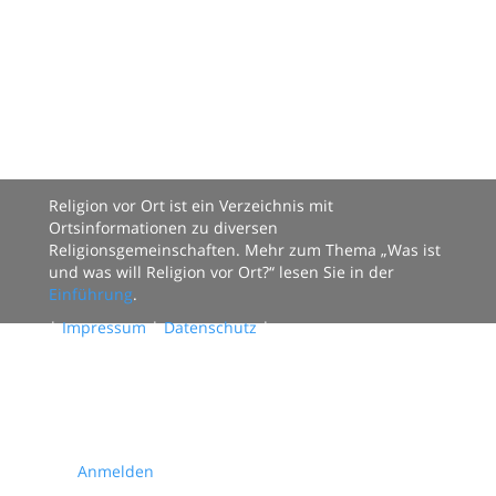
Religion vor Ort ist ein Verzeichnis mit
Ortsinformationen zu diversen
Religionsgemeinschaften. Mehr zum Thema „Was ist
und was will Religion vor Ort?“ lesen Sie in der
Einführung
.
|
Impressum
|
Datenschutz
|
Datenbestand:
124 Organisationen mit
2470 Ortsgruppen.
Sie können mitmachen:
Anmelden
oder