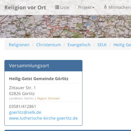
Religion vor Ort
Liste
Projekt
Mitmachen
Religionen
Christentum
Evangelisch
SELK
Heilig Ge
Versammlungsort
Heilig-Geist Gemeinde Görlitz
Zittauer Str. 1
02826 Görlitz
Landkreis: Görlitz
|
Region: Dresden
03581/412861
goerlitz@selk.de
www.lutherische-kirche-goerlitz.de