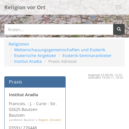
Religion vor Ort
Religionen
Weltanschauungsgemeinschaften und Esoterik
Esoterische Angebote
Esoterik-Seminaranbieter
Institut Aradia
Praxis Adresse
Angelegt 23.08.09, 12:25
Geändert 10.04.11, 16:52
Praxis
Institut Aradia
Francois. - J. - Curie - Str.
02625 Bautzen
Bautzen
Landkreis: Bautzen
|
Region: Dresden
03591/ 276448