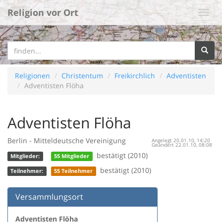
Religion vor Ort
Religionen
Christentum
Freikirchlich
Adventisten
Adventisten Flöha
Adventisten Flöha
Berlin - Mitteldeutsche Vereinigung
Angelegt 20.01.10, 14:20
Geändert 22.01.10, 08:08
bestätigt (2010)
Mitglieder:
55 Mitglieder
bestätigt (2010)
Teilnehmer:
55 Teilnehmer
Versammlungsort
Adventisten Flöha