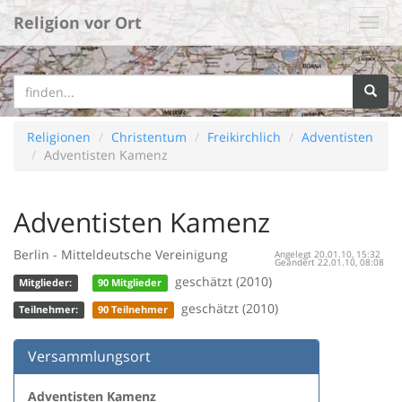
Religion vor Ort
Religionen
Christentum
Freikirchlich
Adventisten
Adventisten Kamenz
Adventisten Kamenz
Berlin - Mitteldeutsche Vereinigung
Angelegt 20.01.10, 15:32
Geändert 22.01.10, 08:08
geschätzt (2010)
Mitglieder:
90 Mitglieder
geschätzt (2010)
Teilnehmer:
90 Teilnehmer
Versammlungsort
Adventisten Kamenz