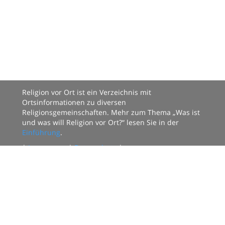
Religion vor Ort ist ein Verzeichnis mit
Ortsinformationen zu diversen
Religionsgemeinschaften. Mehr zum Thema „Was ist
und was will Religion vor Ort?“ lesen Sie in der
Einführung
.
|
Impressum
|
Datenschutz
|
Datenbestand:
124 Organisationen mit
2470 Ortsgruppen.
Sie können mitmachen:
Anmelden
oder