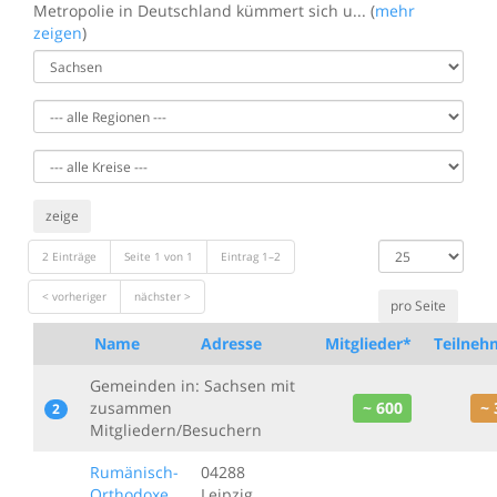
Metropolie in Deutschland kümmert sich u... (
mehr
zeigen
)
zeige
Datensätze
2 Einträge
Seite 1 von 1
Eintrag 1–2
anzeigen
< vorheriger
nächster >
Name
Adresse
Mitglieder*
Teilneh
Gemeinden in: Sachsen mit
zusammen
~ 600
~ 
2
Mitgliedern/Besuchern
Rumänisch-
04288
Orthodoxe
Leipzig,